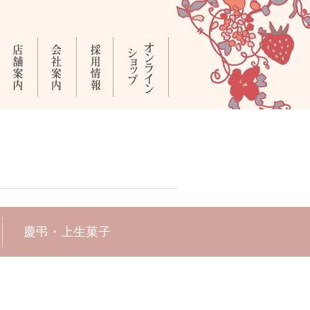
慶弔・上生菓子