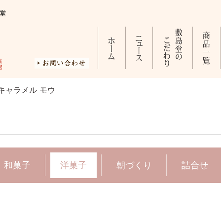
堂
キャラメル モウ
和菓子
洋菓子
朝づくり
詰合せ