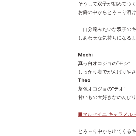
そうして双子が初めてつ
お餅の中からとろ～り溶け
「自分達みたいな双子の
しあわせな気持ちになる
Mochi
真っ白オコジョの”モシ”
しっかり者でがんばりや
Theo
茶色オコジョの”テオ”
甘いもの大好きなのんび
■マルセイユ キャラメル
とろ～り中から出てくる