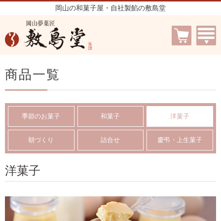
岡山の和菓子屋・自社製餡の敷島堂
商品一覧
季節のお菓子
和菓子
洋菓子
朝づくり
詰合せ
慶弔・上生菓子
洋菓子