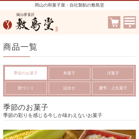
岡山の和菓子屋・自社製餡の敷島堂
商品一覧
季節のお菓子
和菓子
洋菓子
朝づくり
詰合せ
慶弔・上生菓子
季節のお菓子
季節の彩りを感じる今しか味わえないお菓子