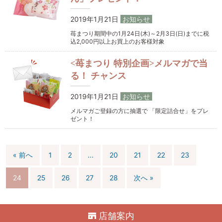
2019年1月21日
お知らせ
苺まつり期間中の1月24日(木)～2月3日(日)までに税
込2,000円以上お買上のお客様対象
<苺まつり 特別企画>メルマガで当
る！ チャンス
2019年1月21日
お知らせ
メルマガご登録の方に抽選で 「限定詰合せ」をプレ
ゼント！
« 前へ
1
2
...
20
21
22
23
24
25
26
27
28
次へ »
店舗案内